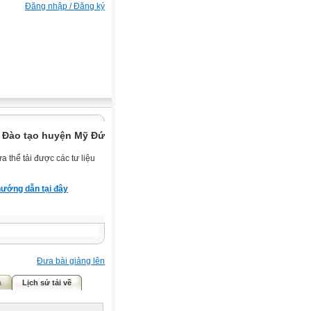
Đăng nhập / Đăng ký
 Đào tạo huyện Mỹ Đức.
 thể tải được các tư liệu
ướng dẫn tại đây
Đưa bài giảng lên
ả
Lịch sử tải về