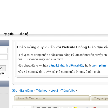
Trợ giúp
Liên hệ
Chào mừng quý vị đến với Website Phòng Giáo dục và
Quý vị chưa đăng nhập hoặc chưa đăng ký làm thành viên, vì vậy chưa
của Thư viện về máy tính của mình.
Nếu chưa đăng ký, hãy
đăng ký thành viên tại đây
hoặc
xem phim h
Nếu đã đăng ký rồi, quý vị có thể đăng nhập ở ngay ô bên phải.
viên
Gốc
>
Bài giảng
>
Tiểu học
>
Lớp 2
>
Tiếng Việt
>
Tuần 20. Mùa nước nổi
Cùng tác gi