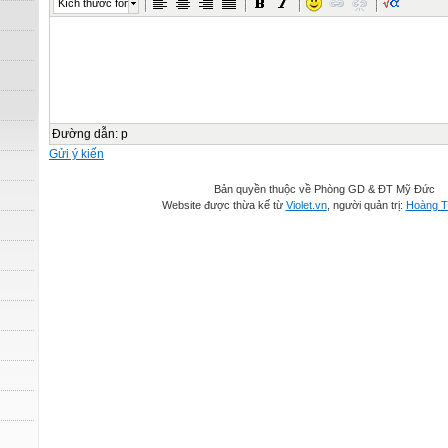
Kích thước font
Đường dẫn
:
p
Gửi ý kiến
Bản quyền thuộc về Phòng GD & ĐT Mỹ Đức
Website được thừa kế từ
Violet.vn
, người quản trị:
Hoàng T