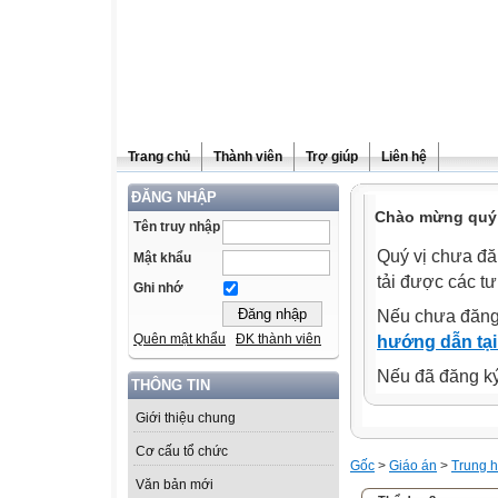
Trang chủ
Thành viên
Trợ giúp
Liên hệ
ĐĂNG NHẬP
Chào mừng quý 
Tên truy nhập
Quý vị chưa đă
Mật khẩu
tải được các tư
Ghi nhớ
Nếu chưa đăng
Quên mật khẩu
ĐK thành viên
hướng dẫn tại
Nếu đã đăng ký 
THÔNG TIN
Giới thiệu chung
Cơ cấu tổ chức
Gốc
>
Giáo án
>
Trung h
Văn bản mới