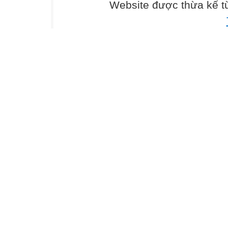
- Năng lực tự ch
Website được thừa kế 
kĩ thuật xuất
phát thấp, thực 
- Năng lực giao 
ảnh để trình bày
thông tin về độn
trò chơi.
b. Năng lực đặc 
- Biết được tầm
- Thực hiện được
- Thực hiện được
- Biết chơi trò c
- Biết điều chỉn
3. Phẩm chất
- Luôn chủ động 
II. THIẾT BỊ D
1. Đối với giáo v
- Chuẩn bị còi, 
2. Đối với học s