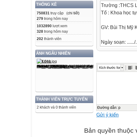
THỐNG KÊ
Trường :THCS 
Tổ : Khoa học tự
750831
truy cập (
chi tiết
)
279
trong hôm nay
1032890
lượt xem
GV: Bùi Thị Mỹ 
328
trong hôm nay
202
thành viên
Ngày soạn: ....../..
CHỦ ĐỀ 1: CHẠ
ẢNH NGẪU NHIÊN
TIẾT 1: BÀI 1
* Học:Tầm quan 
Kích thước font
trí bàn đạp
xuất phát, Kĩ thu
I. MỤC TIÊU
1. Kiến thức
THÀNH VIÊN TRỰC TUYẾN
- Nhận biết tầm
2 khách và 0 thành viên
- Biết cách bố tr
Đường dẫn
:
p
Gửi ý kiến
- Biết kĩ thuật xu
2. Năng lực
Bản quyền thuộc
a. Năng lực chu