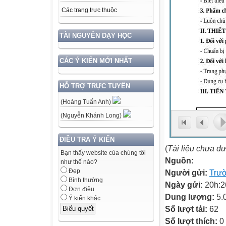
Các trang trực thuộc
TÀI NGUYÊN DẠY HỌC
CÁC Ý KIẾN MỚI NHẤT
HỖ TRỢ TRỰC TUYẾN
(Hoàng Tuấn Anh)
(Nguyễn Khánh Long)
ĐIỀU TRA Ý KIẾN
(
Tài liệu chưa đ
Bạn thấy website của chúng tôi
Nguồn:
như thế nào?
Đẹp
Người gửi:
Trư
Bình thường
Ngày gửi:
20h:2
Đơn điệu
Dung lượng:
5.
Ý kiến khác
Số lượt tải:
62
Số lượt thích:
0