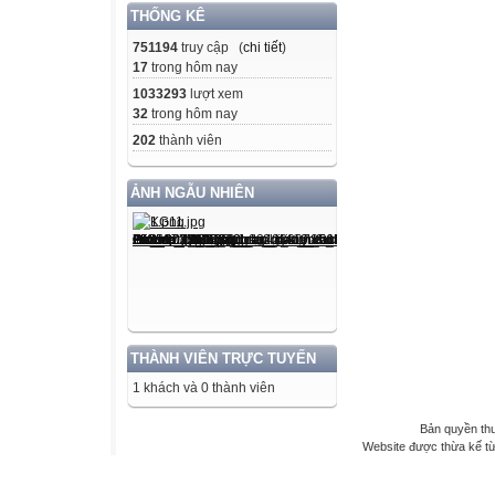
THỐNG KÊ
751194
truy cập (
chi tiết
)
17
trong hôm nay
1033293
lượt xem
32
trong hôm nay
202
thành viên
ẢNH NGẪU NHIÊN
THÀNH VIÊN TRỰC TUYẾN
1 khách và 0 thành viên
Bản quyền th
Website được thừa kế t