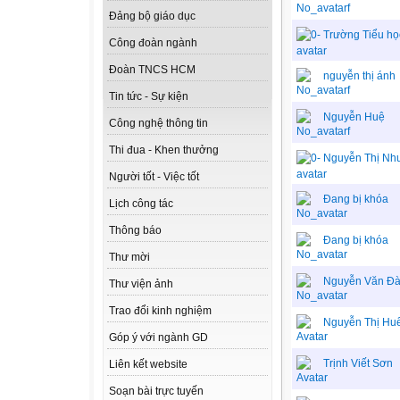
Đảng bộ giáo dục
Trường Tiểu họ
Công đoàn ngành
Đoàn TNCS HCM
nguyễn thị ánh
Tin tức - Sự kiện
Nguyễn Huệ
Công nghệ thông tin
Thi đua - Khen thưởng
Nguyễn Thị Nh
Người tốt - Việc tốt
Đang bị khóa
Lịch công tác
Thông báo
Đang bị khóa
Thư mời
Nguyễn Văn Đa
Thư viện ảnh
Trao đổi kinh nghiệm
Nguyễn Thị Hu
Góp ý với ngành GD
Trịnh Viết Sơn
Liên kết website
Soạn bài trực tuyến