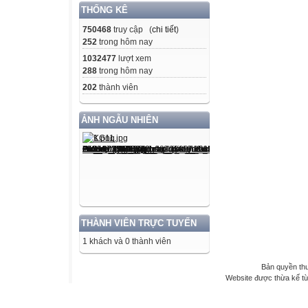
THỐNG KÊ
750468
truy cập (
chi tiết
)
252
trong hôm nay
1032477
lượt xem
288
trong hôm nay
202
thành viên
ẢNH NGẪU NHIÊN
THÀNH VIÊN TRỰC TUYẾN
1 khách và 0 thành viên
Bản quyền th
Website được thừa kế t