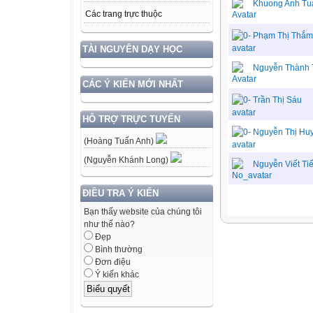
Khuong Anh Tu
Các trang trực thuộc
Phạm Thị Thắm
TÀI NGUYÊN DẠY HỌC
Nguyễn Thành 
CÁC Ý KIẾN MỚI NHẤT
Trần Thị Sáu
HỖ TRỢ TRỰC TUYẾN
Nguyễn Thị Hu
(Hoàng Tuấn Anh)
(Nguyễn Khánh Long)
Nguyễn Viết Ti
ĐIỀU TRA Ý KIẾN
Bạn thấy website của chúng tôi
như thế nào?
Đẹp
Bình thường
Đơn điệu
Ý kiến khác