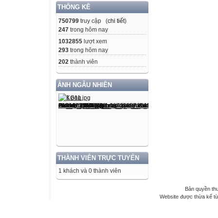
THỐNG KÊ
750799
truy cập (
chi tiết
)
247
trong hôm nay
1032855
lượt xem
293
trong hôm nay
202
thành viên
ẢNH NGẪU NHIÊN
THÀNH VIÊN TRỰC TUYẾN
1 khách và 0 thành viên
Bản quyền th
Website được thừa kế t