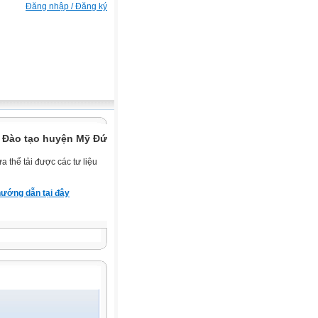
Đăng nhập / Đăng ký
 Đào tạo huyện Mỹ Đức.
 thể tải được các tư liệu
ướng dẫn tại đây