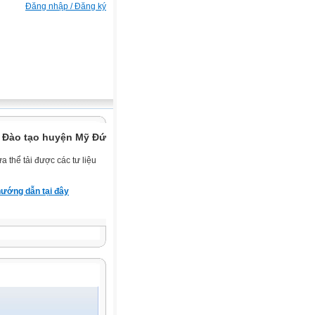
Đăng nhập / Đăng ký
 Đào tạo huyện Mỹ Đức.
 thể tải được các tư liệu
ướng dẫn tại đây