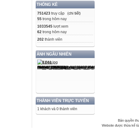
THỐNG KÊ
751423
truy cập (
chi tiết
)
55
trong hôm nay
1033545
lượt xem
62
trong hôm nay
202
thành viên
ẢNH NGẪU NHIÊN
THÀNH VIÊN TRỰC TUYẾN
1 khách và 0 thành viên
Bản quyền th
Website được thừa kế t