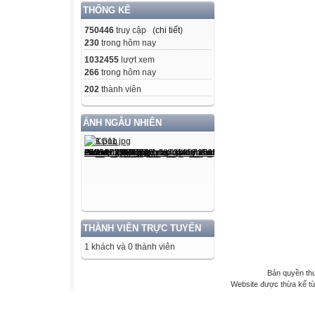
THỐNG KÊ
750446
truy cập (
chi tiết
)
230
trong hôm nay
1032455
lượt xem
266
trong hôm nay
202
thành viên
ẢNH NGẪU NHIÊN
THÀNH VIÊN TRỰC TUYẾN
1 khách và 0 thành viên
Bản quyền th
Website được thừa kế t