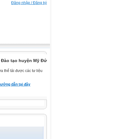
Đăng nhập / Đăng ký
 Đào tạo huyện Mỹ Đức.
 thể tải được các tư liệu
ướng dẫn tại đây