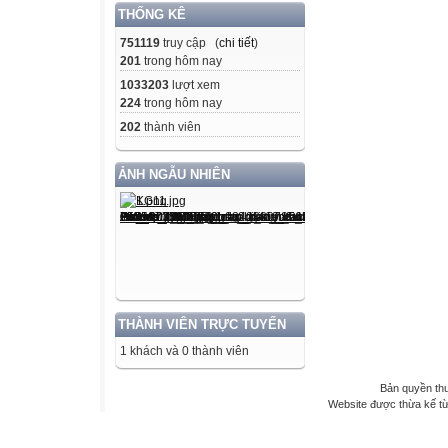
THỐNG KÊ
751119
truy cập (
chi tiết
)
201
trong hôm nay
1033203
lượt xem
224
trong hôm nay
202
thành viên
ẢNH NGẪU NHIÊN
THÀNH VIÊN TRỰC TUYẾN
1 khách và 0 thành viên
Bản quyền th
Website được thừa kế t