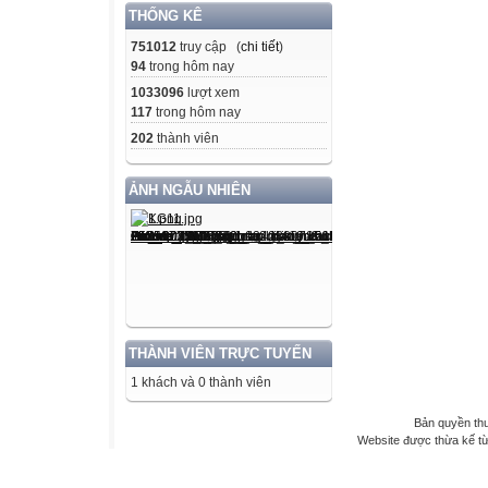
THỐNG KÊ
751012
truy cập (
chi tiết
)
94
trong hôm nay
1033096
lượt xem
117
trong hôm nay
202
thành viên
ẢNH NGẪU NHIÊN
THÀNH VIÊN TRỰC TUYẾN
1 khách và 0 thành viên
Bản quyền th
Website được thừa kế t