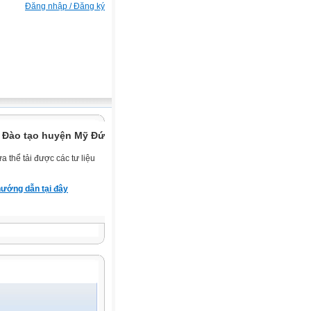
Đăng nhập / Đăng ký
 Đào tạo huyện Mỹ Đức.
 thể tải được các tư liệu
ướng dẫn tại đây