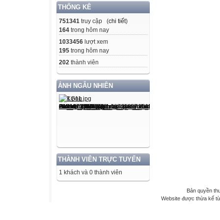
THỐNG KÊ
751341
truy cập (
chi tiết
)
164
trong hôm nay
1033456
lượt xem
195
trong hôm nay
202
thành viên
ẢNH NGẪU NHIÊN
THÀNH VIÊN TRỰC TUYẾN
1 khách và 0 thành viên
Bản quyền th
Website được thừa kế t