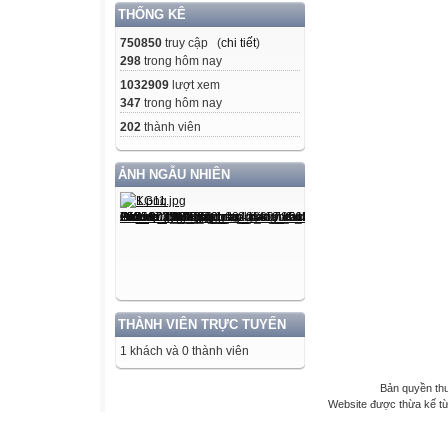
THỐNG KÊ
750850
truy cập (
chi tiết
)
298
trong hôm nay
1032909
lượt xem
347
trong hôm nay
202
thành viên
ẢNH NGẪU NHIÊN
THÀNH VIÊN TRỰC TUYẾN
1 khách và 0 thành viên
Bản quyền th
Website được thừa kế t