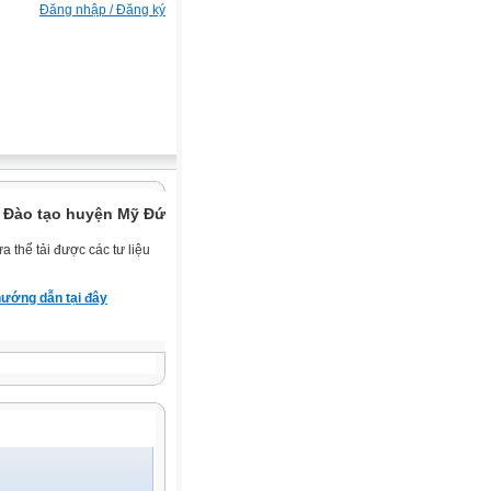
Đăng nhập / Đăng ký
 Đào tạo huyện Mỹ Đức.
 thể tải được các tư liệu
ướng dẫn tại đây