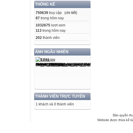
THỐNG KÊ
750639
truy cập (
chi tiết
)
87
trong hôm nay
1032675
lượt xem
113
trong hôm nay
202
thành viên
ẢNH NGẪU NHIÊN
THÀNH VIÊN TRỰC TUYẾN
1 khách và 0 thành viên
Bản quyền th
Website được thừa kế t