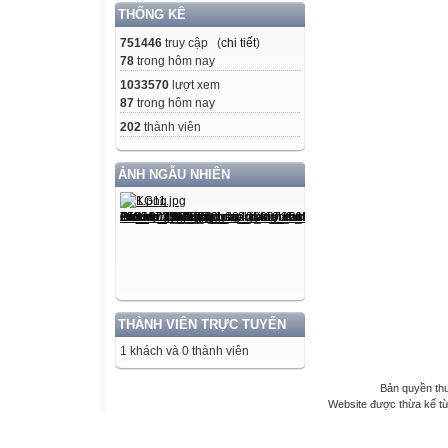
THỐNG KÊ
751446
truy cập (
chi tiết
)
78
trong hôm nay
1033570
lượt xem
87
trong hôm nay
202
thành viên
ẢNH NGẪU NHIÊN
THÀNH VIÊN TRỰC TUYẾN
1 khách và 0 thành viên
Bản quyền th
Website được thừa kế t