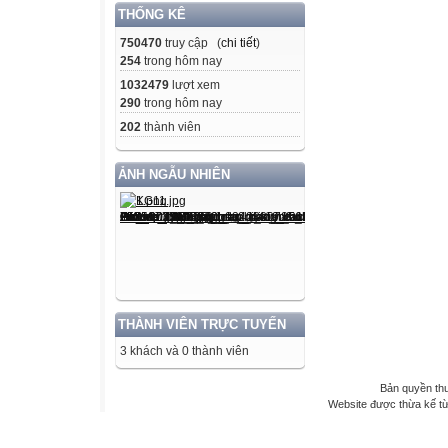
THỐNG KÊ
750470
truy cập (
chi tiết
)
254
trong hôm nay
1032479
lượt xem
290
trong hôm nay
202
thành viên
ẢNH NGẪU NHIÊN
THÀNH VIÊN TRỰC TUYẾN
3 khách và 0 thành viên
Bản quyền th
Website được thừa kế t