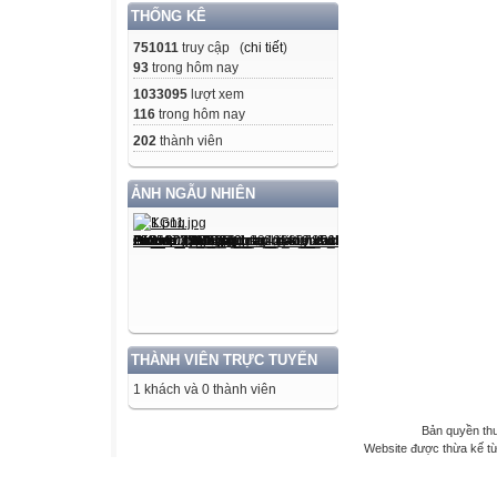
THỐNG KÊ
751011
truy cập (
chi tiết
)
93
trong hôm nay
1033095
lượt xem
116
trong hôm nay
202
thành viên
ẢNH NGẪU NHIÊN
THÀNH VIÊN TRỰC TUYẾN
1 khách và 0 thành viên
Bản quyền th
Website được thừa kế t