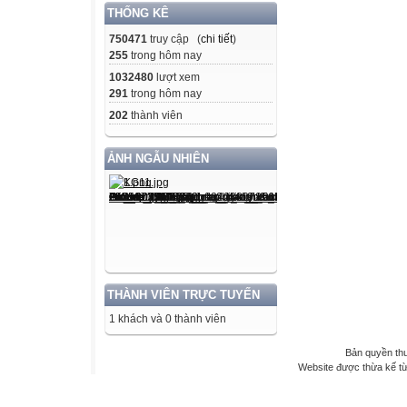
THỐNG KÊ
750471
truy cập (
chi tiết
)
255
trong hôm nay
1032480
lượt xem
291
trong hôm nay
202
thành viên
ẢNH NGẪU NHIÊN
THÀNH VIÊN TRỰC TUYẾN
1 khách và 0 thành viên
Bản quyền th
Website được thừa kế t