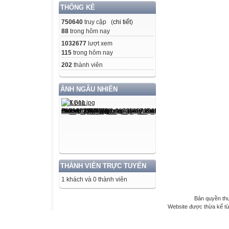
THỐNG KÊ
750640
truy cập (
chi tiết
)
88
trong hôm nay
1032677
lượt xem
115
trong hôm nay
202
thành viên
ẢNH NGẪU NHIÊN
THÀNH VIÊN TRỰC TUYẾN
1 khách và 0 thành viên
Bản quyền th
Website được thừa kế t