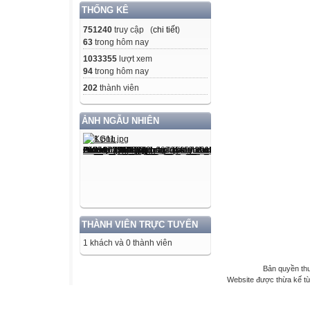
THỐNG KÊ
751240
truy cập (
chi tiết
)
63
trong hôm nay
1033355
lượt xem
94
trong hôm nay
202
thành viên
ẢNH NGẪU NHIÊN
THÀNH VIÊN TRỰC TUYẾN
1 khách và 0 thành viên
Bản quyền th
Website được thừa kế t