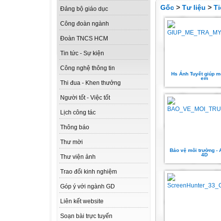
Gốc
>
Tư liệu
>
Ti
Đảng bộ giáo dục
Công đoàn ngành
Đoàn TNCS HCM
Tin tức - Sự kiện
Công nghệ thông tin
Hs Ánh Tuyết giúp m
em
Thi đua - Khen thưởng
Người tốt - Việc tốt
Lịch công tác
Thông báo
Thư mời
Bảo vệ môi trường - 
4D
Thư viện ảnh
Trao đổi kinh nghiệm
Góp ý với ngành GD
Liên kết website
Soạn bài trực tuyến