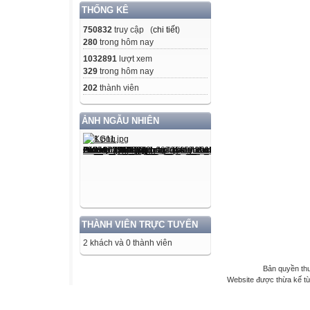
THỐNG KÊ
750832
truy cập (
chi tiết
)
280
trong hôm nay
1032891
lượt xem
329
trong hôm nay
202
thành viên
ẢNH NGẪU NHIÊN
THÀNH VIÊN TRỰC TUYẾN
2 khách và 0 thành viên
Bản quyền th
Website được thừa kế t