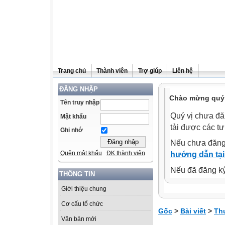
Trang chủ
Thành viên
Trợ giúp
Liên hệ
ĐĂNG NHẬP
Chào mừng quý 
Tên truy nhập
Quý vị chưa đă
Mật khẩu
tải được các tư
Ghi nhớ
Nếu chưa đăng
Quên mật khẩu
ĐK thành viên
hướng dẫn tại
Nếu đã đăng ký 
THÔNG TIN
Giới thiệu chung
Cơ cấu tổ chức
Gốc
>
Bài viết
>
Th
Văn bản mới