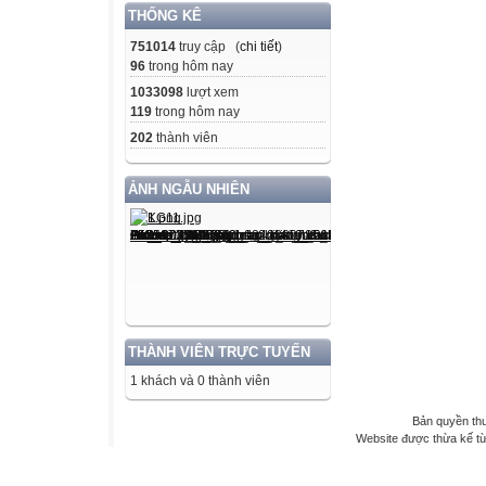
THỐNG KÊ
751014
truy cập (
chi tiết
)
96
trong hôm nay
1033098
lượt xem
119
trong hôm nay
202
thành viên
ẢNH NGẪU NHIÊN
THÀNH VIÊN TRỰC TUYẾN
1 khách và 0 thành viên
Bản quyền th
Website được thừa kế t