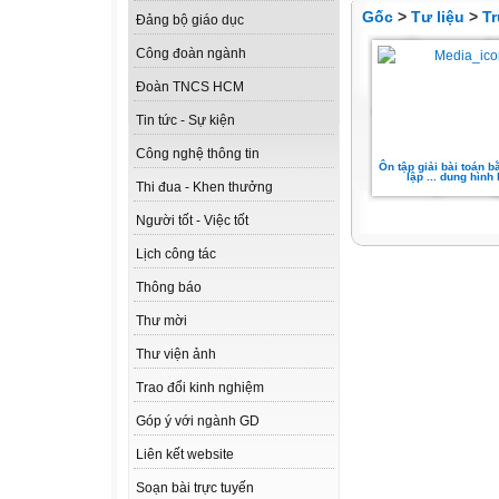
Gốc
>
Tư liệu
>
T
Đảng bộ giáo dục
Công đoàn ngành
Đoàn TNCS HCM
Tin tức - Sự kiện
Công nghệ thông tin
Ôn tập giải bài toán 
lập ... dung hình
Thi đua - Khen thưởng
Người tốt - Việc tốt
Lịch công tác
Thông báo
Thư mời
Thư viện ảnh
Trao đổi kinh nghiệm
Góp ý với ngành GD
Liên kết website
Soạn bài trực tuyến