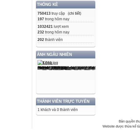
THỐNG KÊ
750413
truy cập (
chi tiết
)
197
trong hôm nay
1032421
lượt xem
232
trong hôm nay
202
thành viên
ẢNH NGẪU NHIÊN
THÀNH VIÊN TRỰC TUYẾN
1 khách và 0 thành viên
Bản quyền th
Website được thừa kế t