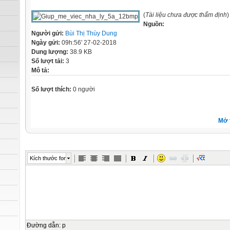
(
Tài liệu chưa được thẩm định
)
Nguồn:
Người gửi:
Bùi Thị Thùy Dung
Ngày gửi:
09h:56' 27-02-2018
Dung lượng:
38.9 KB
Số lượt tải:
3
Mô tả:
Số lượt thích:
0 người
Mở 
Kích thước font
Đường dẫn
:
p