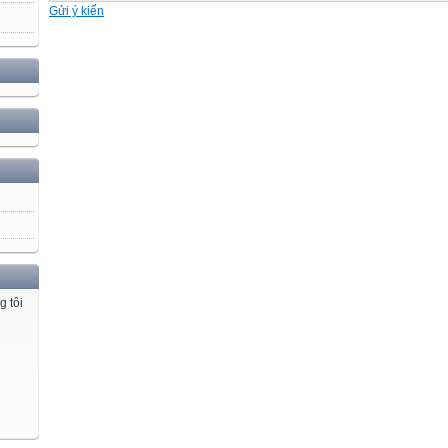
Gửi ý kiến
g tôi