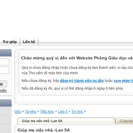
Trợ giúp
Liên hệ
Chào mừng quý vị đến với Website Phòng Giáo dục và
Quý vị chưa đăng nhập hoặc chưa đăng ký làm thành viên, vì vậy chưa
của Thư viện về máy tính của mình.
Nếu chưa đăng ký, hãy
đăng ký thành viên tại đây
hoặc
xem phim h
Nếu đã đăng ký rồi, quý vị có thể đăng nhập ở ngay ô bên phải.
viên
Gốc
>
Tư liệu
>
Tiểu học
>
Lớp 5
>
Tin học
>
Giúp mẹ việc nhà -Lan 5A
Cùng tác
Giúp mẹ việc nhà -Lan 5A