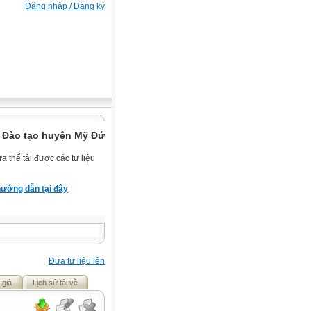
Đăng nhập / Đăng ký
 Đào tạo huyện Mỹ Đức.
 thể tải được các tư liệu
ướng dẫn tại đây
Đưa tư liệu lên
 giả
Lịch sử tải về