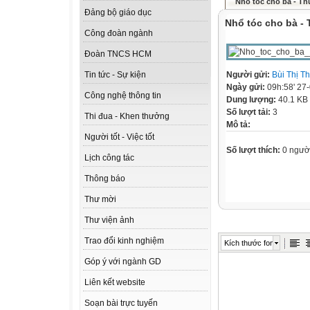
Nhổ tóc cho bà - Th
Đảng bộ giáo dục
Nhổ tóc cho bà -
Công đoàn ngành
Đoàn TNCS HCM
Người gửi:
Bùi Thị T
Tin tức - Sự kiện
Ngày gửi:
09h:58' 27
Công nghệ thông tin
Dung lượng:
40.1 KB
Số lượt tải:
3
Thi đua - Khen thưởng
Mô tả:
Người tốt - Việc tốt
Số lượt thích:
0 ngườ
Lịch công tác
Thông báo
Thư mời
Thư viện ảnh
Trao đổi kinh nghiệm
Kích thước font
Góp ý với ngành GD
Liên kết website
Soạn bài trực tuyến