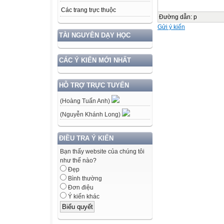
Các trang trực thuộc
Đường dẫn
:
p
Gửi ý kiến
TÀI NGUYÊN DẠY HỌC
CÁC Ý KIẾN MỚI NHẤT
HỖ TRỢ TRỰC TUYẾN
(Hoàng Tuấn Anh)
(Nguyễn Khánh Long)
ĐIỀU TRA Ý KIẾN
Bạn thấy website của chúng tôi
như thế nào?
Đẹp
Bình thường
Đơn điệu
Ý kiến khác