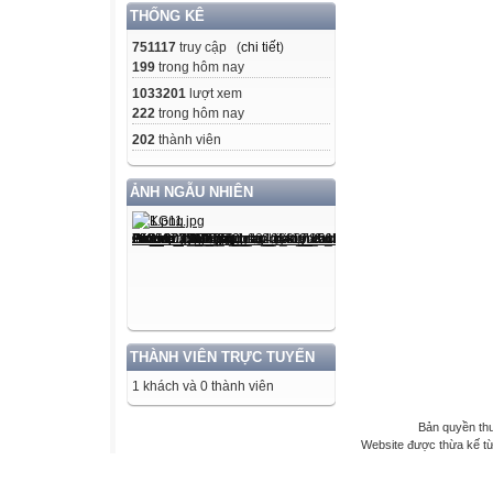
THỐNG KÊ
751117
truy cập (
chi tiết
)
199
trong hôm nay
1033201
lượt xem
222
trong hôm nay
202
thành viên
ẢNH NGẪU NHIÊN
THÀNH VIÊN TRỰC TUYẾN
1 khách và 0 thành viên
Bản quyền th
Website được thừa kế t