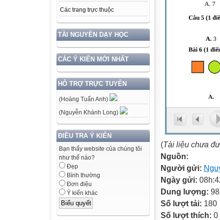
Các trang trực thuộc
TÀI NGUYÊN DẠY HỌC
CÁC Ý KIẾN MỚI NHẤT
HỖ TRỢ TRỰC TUYẾN
(Hoàng Tuấn Anh)
(Nguyễn Khánh Long)
ĐIỀU TRA Ý KIẾN
(
Tài liệu chưa đ
Bạn thấy website của chúng tôi
Nguồn:
như thế nào?
Đẹp
Người gửi:
Ngu
Bình thường
Ngày gửi:
08h:4
Đơn điệu
Dung lượng:
98
Ý kiến khác
Số lượt tải:
180
Số lượt thích:
0