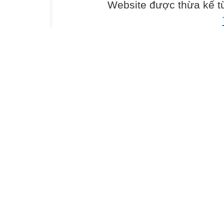
Câu 2 (1 điểm): :
Website được thừa kế 
A. 7, 8
B. 8, 7
C. 3, 4
D. 7, 5
Câu 3 (1 điểm):
a) Số 8 được viết
A. tám
B. 8
C. táng
b) Kết quả của p
A. 6