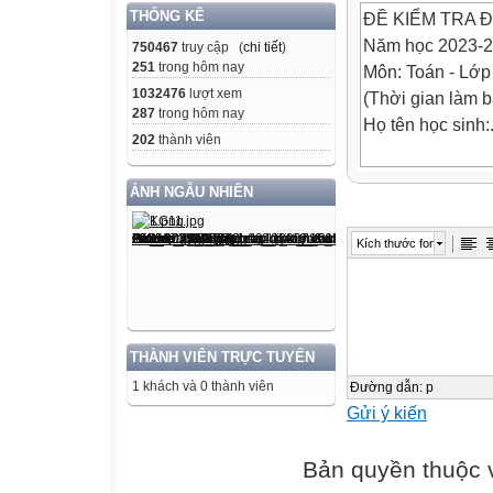
THỐNG KÊ
ĐỀ KIỂM TRA Đ
Năm học 2023-
750467
truy cập (
chi tiết
)
251
trong hôm nay
Môn: Toán - Lớp
1032476
lượt xem
(Thời gian làm b
287
trong hôm nay
Họ tên học sinh:.........
202
thành viên
I. PHẦN TRẮC 
ẢNH NGẪU NHIÊN
Khoanh vào chữ c
Câu 1 (1 điểm): 
Kích thước font
là:
A. 0; 5; 6; 1; 10
B. 0; 1; 6; 5; 10
THÀNH VIÊN TRỰC TUYẾN
1 khách và 0 thành viên
C. 0; 1; 5; 6; 10
Đường dẫn
:
p
Gửi ý kiến
D. 10; 0; 1; 5; 6
Bản quyền thuộc