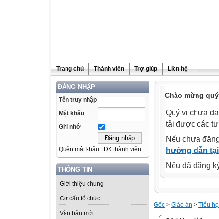
Trang chủ
Thành viên
Trợ giúp
Liên hệ
ĐĂNG NHẬP
Chào mừng quý 
Tên truy nhập
Quý vị chưa đă
Mật khẩu
tải được các tư
Ghi nhớ
Nếu chưa đăng
Quên mật khẩu
ĐK thành viên
hướng dẫn tại
Nếu đã đăng ký 
THÔNG TIN
Giới thiệu chung
Cơ cấu tổ chức
Gốc
>
Giáo án
>
Tiểu họ
Văn bản mới