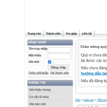
Trang chủ
Thành viên
Trợ giúp
Liên hệ
ĐĂNG NHẬP
Chào mừng quý 
Tên truy nhập
Quý vị chưa đă
Mật khẩu
tải được các tư
Ghi nhớ
Nếu chưa đăng
Quên mật khẩu
ĐK thành viên
hướng dẫn tại
Nếu đã đăng ký 
THÔNG TIN
Giới thiệu chung
Cơ cấu tổ chức
Gốc
>
Giáo án
>
Tiểu họ
Văn bản mới