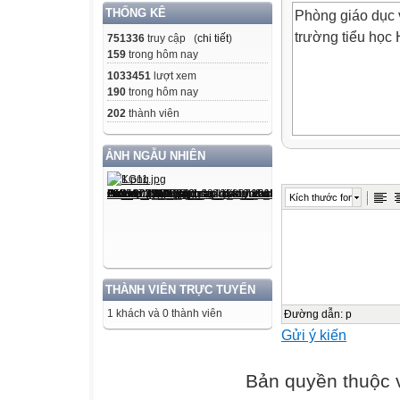
THỐNG KÊ
Phòng giáo dục 
trường tiểu họ
751336
truy cập (
chi tiết
)
159
trong hôm nay
1033451
lượt xem
190
trong hôm nay
202
thành viên
ẢNH NGẪU NHIÊN
Từ tuần 09 đến 
Kích thước font
(Năm học : 2009
Lớp 2 B
Giáo viên : Trịn
THÀNH VIÊN TRỰC TUYẾN
1 khách và 0 thành viên
Đường dẫn
:
p
Gửi ý kiến
Bản quyền thuộc