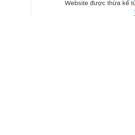
Website được thừa kế 
tuần 9
Thứ hai ngày 29
Chào cờ
(Nội dung của n
(((