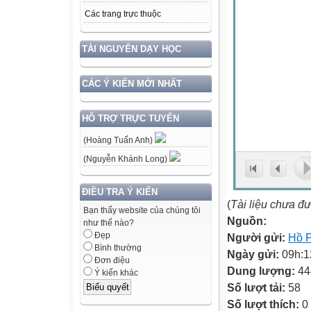
Các trang trực thuộc
TÀI NGUYÊN DẠY HỌC
CÁC Ý KIẾN MỚI NHẤT
HỖ TRỢ TRỰC TUYẾN
(Hoàng Tuấn Anh)
(Nguyễn Khánh Long)
ĐIỀU TRA Ý KIẾN
(
Tài liệu chưa đ
Bạn thấy website của chúng tôi
Nguồn:
như thế nào?
Đẹp
Người gửi:
Hồ 
Bình thường
Ngày gửi:
09h:1
Đơn điệu
Dung lượng:
44
Ý kiến khác
Số lượt tải:
58
Số lượt thích:
0