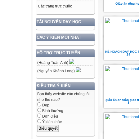
Giáo án tổng h
Các trang trực thuộc
TÀI NGUYÊN DẠY HỌC
CÁC Ý KIẾN MỚI NHẤT
KẾ HOẠCH DẠY HỌC T
HỖ TRỢ TRỰC TUYẾN
24
(Hoàng Tuấn Anh)
(Nguyễn Khánh Long)
ĐIỀU TRA Ý KIẾN
Bạn thấy website của chúng tôi
như thế nào?
giáo án an toàn giao 
3
Đẹp
Bình thường
Đơn điệu
Ý kiến khác