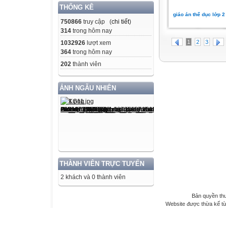
THỐNG KÊ
giáo án thể dục lớp 
750866
truy cập (
chi tiết
)
314
trong hôm nay
1
2
3
1032926
lượt xem
364
trong hôm nay
202
thành viên
ẢNH NGẪU NHIÊN
THÀNH VIÊN TRỰC TUYẾN
2 khách và 0 thành viên
Bản quyền th
Website được thừa kế t