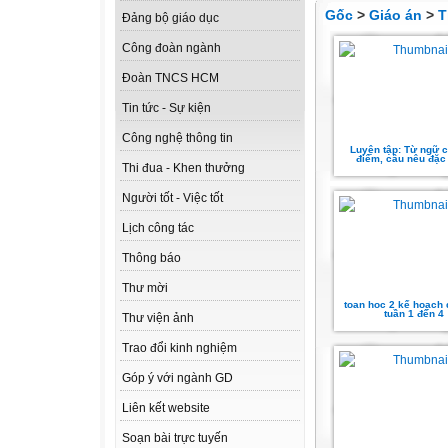
Gốc
>
Giáo án
>
T
Đảng bộ giáo dục
Công đoàn ngành
Đoàn TNCS HCM
Tin tức - Sự kiện
Công nghệ thông tin
Luyện tập: Từ ngữ c
điểm, câu nêu đặc
Thi đua - Khen thưởng
Người tốt - Việc tốt
Lịch công tác
Thông báo
Thư mời
toan hoc 2 kế hoạch 
tuần 1 đến 4
Thư viện ảnh
Trao đổi kinh nghiệm
Góp ý với ngành GD
Liên kết website
Soạn bài trực tuyến