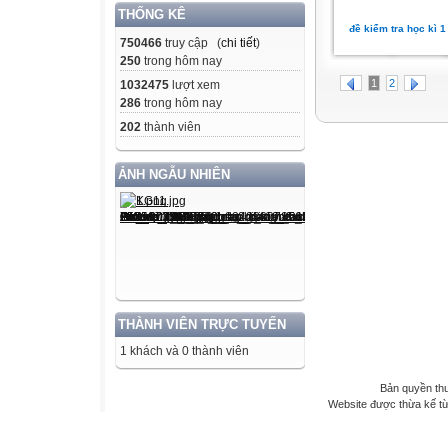
THỐNG KÊ
đề kiểm tra học kì 1
750466
truy cập (
chi tiết
)
250
trong hôm nay
1
2
1032475
lượt xem
286
trong hôm nay
202
thành viên
ẢNH NGẪU NHIÊN
THÀNH VIÊN TRỰC TUYẾN
1 khách và 0 thành viên
Bản quyền th
Website được thừa kế t