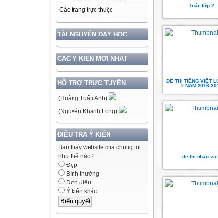
Toán lớp 2
Các trang trực thuộc
TÀI NGUYÊN DẠY HỌC
CÁC Ý KIẾN MỚI NHẤT
ĐỀ THI TIẾNG VIỆT L
HỖ TRỢ TRỰC TUYẾN
II NĂM 2016-20
(Hoàng Tuấn Anh)
(Nguyễn Khánh Long)
ĐIỀU TRA Ý KIẾN
Bạn thấy website của chúng tôi
như thế nào?
de thi nhan vi
Đẹp
Bình thường
Đơn điệu
Ý kiến khác