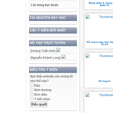
Bảng nhân 4, bảng 
Các trang trực thuộc
(tuần 3)
TÀI NGUYÊN DẠY HỌC
CÁC Ý KIẾN MỚI NHẤT
Kế hoạch dạy học lớp
HỖ TRỢ TRỰC TUYẾN
21-24
(Hoàng Tuấn Anh)
(Nguyễn Khánh Long)
ĐIỀU TRA Ý KIẾN
Bạn thấy website của chúng tôi
như thế nào?
Kế hoạch
Đẹp
Bình thường
Đơn điệu
Ý kiến khác