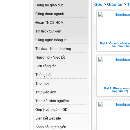
Gốc
>
Giáo án
>
T
Đảng bộ giáo dục
Công đoàn ngành
Đoàn TNCS HCM
Tin tức - Sự kiện
Công nghệ thông tin
Bài 2. Ôn một số kĩ 
... ba, nhóm b
Thi đua - Khen thưởng
Người tốt - Việc tốt
Lịch công tác
Thông báo
Thư mời
Bài 2: Phòng trán
hoạn(tiết 2)
Thư viện ảnh
Trao đổi kinh nghiệm
Góp ý với ngành GD
Liên kết website
Soạn bài trực tuyến