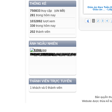
THỐNG KÊ
Giáo án theo Tuần (
Giáo án ... - Lớ
750833
truy cập (
chi tiết
)
281
trong hôm nay
1
2
3
4
1032892
lượt xem
330
trong hôm nay
202
thành viên
ẢNH NGẪU NHIÊN
THÀNH VIÊN TRỰC TUYẾN
1 khách và 0 thành viên
Bản quyền th
Website được thừa kế t