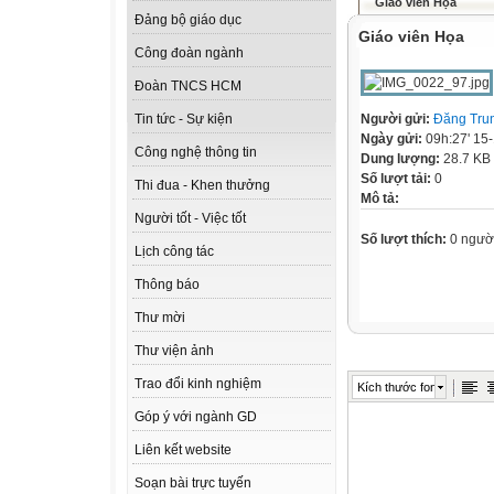
Giáo viên Họa
Đảng bộ giáo dục
Giáo viên Họa
Công đoàn ngành
Đoàn TNCS HCM
Người gửi:
Đăng Tru
Tin tức - Sự kiện
Ngày gửi:
09h:27' 15
Công nghệ thông tin
Dung lượng:
28.7 KB
Số lượt tải:
0
Thi đua - Khen thưởng
Mô tả:
Người tốt - Việc tốt
Số lượt thích:
0 ngườ
Lịch công tác
Thông báo
Thư mời
Thư viện ảnh
Trao đổi kinh nghiệm
Kích thước font
Góp ý với ngành GD
Liên kết website
Soạn bài trực tuyến