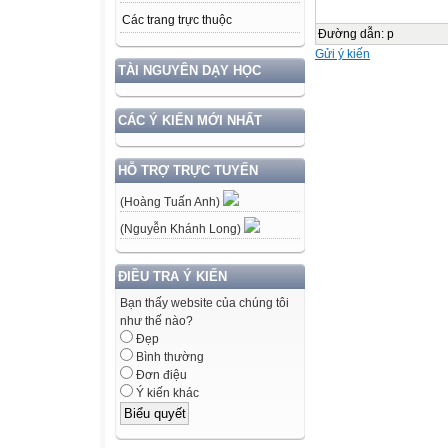
Các trang trực thuộc
Đường dẫn
:
p
Gửi ý kiến
TÀI NGUYÊN DẠY HỌC
CÁC Ý KIẾN MỚI NHẤT
HỖ TRỢ TRỰC TUYẾN
(Hoàng Tuấn Anh)
(Nguyễn Khánh Long)
ĐIỀU TRA Ý KIẾN
Bạn thấy website của chúng tôi
như thế nào?
Đẹp
Bình thường
Đơn điệu
Ý kiến khác