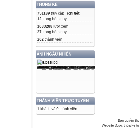
THỐNG KÊ
751189
truy cập (
chi tiết
)
12
trong hôm nay
1033288
lượt xem
27
trong hôm nay
202
thành viên
ẢNH NGẪU NHIÊN
THÀNH VIÊN TRỰC TUYẾN
1 khách và 0 thành viên
Bản quyền th
Website được thừa kế t