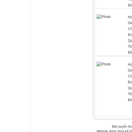
Đi
Họ
Gi
Ch
Đơ
Qu
Tỉ
Đi
Họ
Gi
Ch
Đơ
Qu
Tỉ
Đi
Bản quyền th
Website được thừa kế t