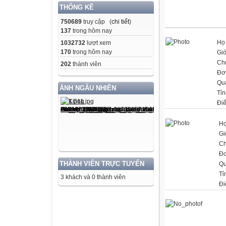
THỐNG KÊ
750689
truy cập (
chi tiết
)
137
trong hôm nay
Họ 
1032732
lượt xem
170
trong hôm nay
Giớ
Ch
202
thành viên
Đơn
Qu
ẢNH NGẪU NHIÊN
Tỉn
Đi
Họ
Gi
Ch
Đơ
THÀNH VIÊN TRỰC TUYẾN
Qu
Tỉ
3 khách và 0 thành viên
Đi