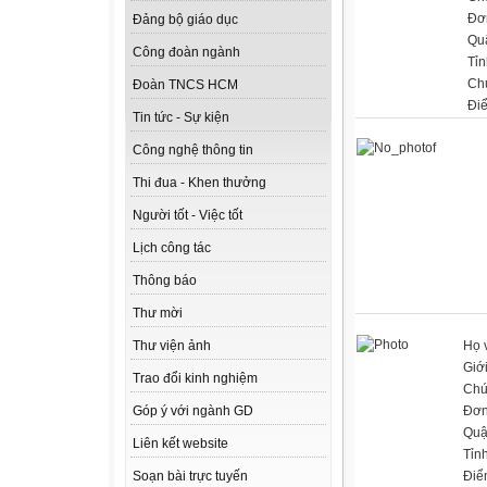
Đơn
Đảng bộ giáo dục
Qu
Công đoàn ngành
Tỉn
Ch
Đoàn TNCS HCM
Đi
Tin tức - Sự kiện
Công nghệ thông tin
Thi đua - Khen thưởng
Người tốt - Việc tốt
Lịch công tác
Thông báo
Thư mời
Họ 
Thư viện ảnh
Giới
Trao đổi kinh nghiệm
Chứ
Đơn
Góp ý với ngành GD
Quậ
Liên kết website
Tỉn
Điể
Soạn bài trực tuyến