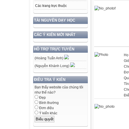
Các trang trực thuộc
TÀI NGUYÊN DẠY HỌC
CÁC Ý KIẾN MỚI NHẤT
HỖ TRỢ TRỰC TUYẾN
Họ 
(Hoàng Tuấn Anh)
Giớ
(Nguyễn Khánh Long)
Ch
Đơn
Qu
ĐIỀU TRA Ý KIẾN
Tỉn
Bạn thấy website của chúng tôi
Ch
như thế nào?
Đi
Đẹp
Bình thường
Đơn điệu
Ý kiến khác