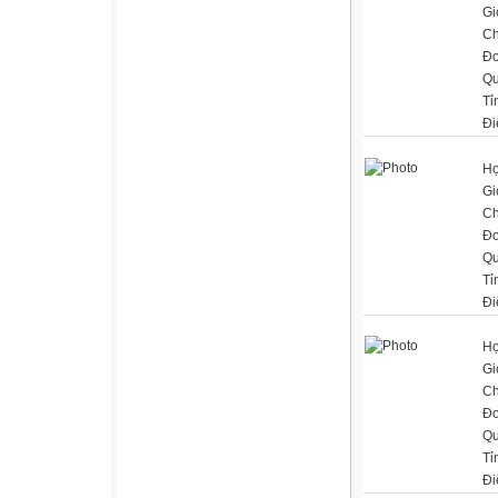
Gi
Ch
Đơ
Qu
Tỉ
Đi
Họ
Gi
Ch
Đơ
Qu
Tỉ
Đi
Họ
Gi
Ch
Đơ
Qu
Tỉ
Đi