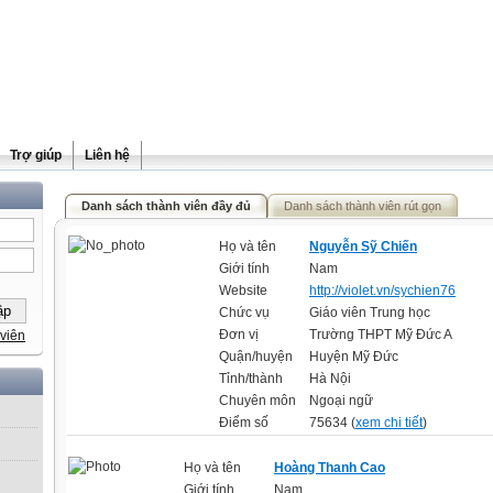
Trợ giúp
Liên hệ
Danh sách thành viên đầy đủ
Danh sách thành viên rút gọn
Họ và tên
Nguyễn Sỹ Chiến
Giới tính
Nam
Website
http://violet.vn/sychien76
Chức vụ
Giáo viên Trung học
Đơn vị
Trường THPT Mỹ Đức A
viên
Quận/huyện
Huyện Mỹ Đức
Tỉnh/thành
Hà Nội
Chuyên môn
Ngoại ngữ
Điểm số
75634 (
xem chi tiết
)
Họ và tên
Hoàng Thanh Cao
Giới tính
Nam