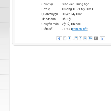
Chức vụ
Giáo viên Trung học
Đơn vị
Trường THPT Mỹ Đức C
Quận/huyện
Huyện Mỹ Đức
Tỉnh/thành
Hà Nội
Chuyên môn
Vật lý, Tin học
Điểm số
21764 (
xem chi tiết
)
...
1
2
7
8
9
10
11